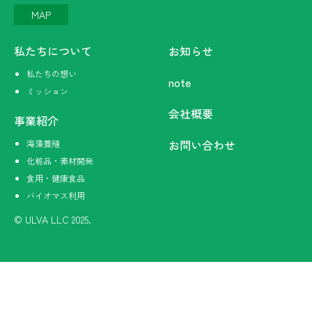
MAP
私たちについて
お知らせ
私たちの想い
note
私たちの想い
ミッション
ミッション
会社概要
事業紹介
お問い合わせ
海藻養殖
海藻養殖
化粧品・素材開発
化粧品・素材開発
食用・健康食品
食用・健康食品
バイオマス利用
バイオマス利用
© ULVA LLC 2025.